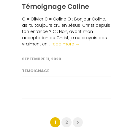
Témoignage Coline
O = Olivier C = Coline O : Bonjour Coline,
as-tu toujours cru en Jésus-Christ depuis
ton enfance ? C : Non, avant mon
acceptation de Christ, je ne croyais pas
vraiment en...
read more →
SEPTEMBRE 11, 2020
TEMOIGNAGE
1
2