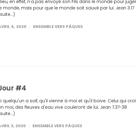
Dieu, en effet, n'a pas envoyé son Fils dans le monde pour juge
le monde, mais pour que le monde soit sauvé par lui. Jean 3.17
(suite…)
AVRIL 4, 2020
ENSEMBLE VERS PÂQUES
Jour #4
Si quelqu'un a soif, qu'il vienne à moi et qu'il boive. Celui qui croi
en moi, des fleuves d'eau vive couleront de lui. Jean 7.37-38
(suite…)
AVRIL 3, 2020
ENSEMBLE VERS PÂQUES