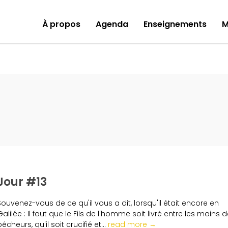
À propos
Agenda
Enseignements
M
Jour #13
Souvenez-vous de ce qu'il vous a dit, lorsqu'il était encore en
Galilée : Il faut que le Fils de l'homme soit livré entre les mains 
pécheurs, qu'il soit crucifié et...
read more →