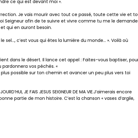
indre ce qui est devant moi ».
rection. Je vais mourir avec tout ce passé, toute cette vie et t
 toi Seigneur afin de te suivre et vivre comme tu me le demande
et qui en auront besoin.
 le sel…, c’est vous qui êtes la lumière du monde… ». Voilà où
vient dans le désert. Il lance cet appel : Faites-vous baptiser, pou
eu pardonnera vos péchés. «
 plus possible sur ton chemin et avancer un peu plus vers toi
OURD’HUI, JE FAIS JESUS SEIGNEUR DE MA VIE.
J’aimerais encore
nne partie de mon histoire. C’est la chanson « vases d’argile,