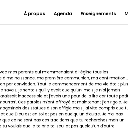
À propos
Agenda
Enseignements
M
 avec mes parents qui m’emmenaient à l’église tous les
e à ma naissance, ma première communion, ma confirmation…
 non par conviction. Tout le commencement de ma vie était plu
e savais, je sentais qu’il y avait quelqu’un, mais je n’ai jamais
raissait inaccessible et j’avais une peur de la lire car toute peti
tu mourras’. Ces paroles m’ont effrayé et maintenant j’en rigole. Je
mmagasinais des statues à son effigie mais j’ai vite compris que t
u et que Dieu est en toi et pas en quelqu’un d’autre. Je n’ai pas
ble que ce ne sont pas des traditions que tu recherches mais un
e tu voulais que je te prie toi seul et pas quelqu’un d’autre.