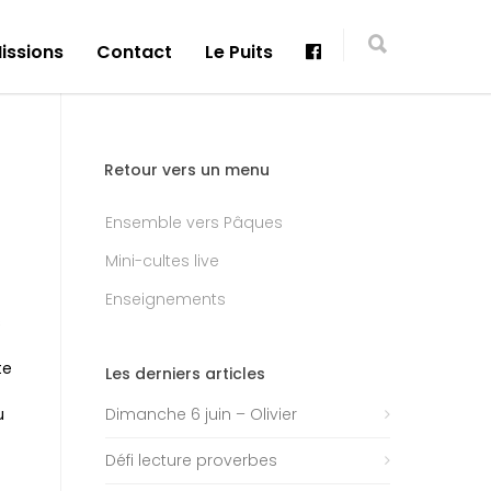
issions
Contact
Le Puits
Retour vers un menu
Ensemble vers Pâques
Mini-cultes live
Enseignements
s
te
Les derniers articles
u
Dimanche 6 juin – Olivier
Défi lecture proverbes