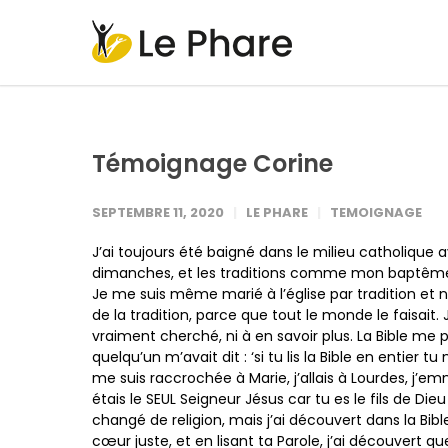
Témoignage Corine
SEPTEMBRE 11, 2020
LE PHARE
TEMOIGNAGE
J’ai toujours été baigné dans le milieu catholique
dimanches, et les traditions comme mon baptêm
Je me suis même marié à l’église par tradition et
de la tradition, parce que tout le monde le faisait. J
vraiment cherché, ni à en savoir plus. La Bible me pa
quelqu’un m’avait dit : ‘si tu lis la Bible en entier 
me suis raccrochée à Marie, j’allais à Lourdes, j’e
étais le SEUL Seigneur Jésus car tu es le fils de Die
changé de religion, mais j’ai découvert dans la Bi
cœur juste, et en lisant ta Parole, j’ai découvert qu