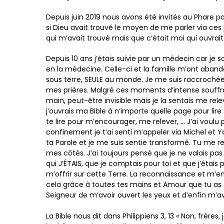
Depuis juin 2019 nous avons été invités au Phare 
si Dieu avait trouvé le moyen de me parler via ces 
qui m’avait trouvé mais que c’était moi qui ouvrai
Depuis 10 ans j’étais suivie par un médecin car je s
en la médecine. Celle-ci et la famille m’ont aban
sous terre, SEULE au monde. Je me suis raccrochée
mes prières. Malgré ces moments d’intense souffra
main, peut-être invisible mais je la sentais me re
j’ouvrais ma Bible à n’importe quelle page pour lire t
te lire pour m’encourager, me relever, … J’ai voulu 
confinement je t’ai senti m’appeler via Michel et Y
ta Parole et je me suis sentie transformé. Tu me re
mes côtés. J’ai toujours pensé que je ne valais pa
qui J’ÉTAIS, que je comptais pour toi et que j’étai
m’offrir sur cette Terre. La reconnaissance et m’en
cela grâce à toutes tes mains et Amour que tu as
Seigneur de m’avoir ouvert les yeux et d’enfin m’avo
La Bible nous dit dans Philippiens 3, 13 « Non, frères