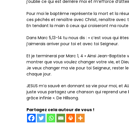
j’oublie ce qui est derrière moi et m’efforce d’atte
Pour moi le baptême représente la mort et la résur
ces péchés et renaître avec Christ, renaître avec
En tendant la main à ceux qui croiseront ma route 
Dans Marc 5,13-14 tu nous dis : « c’est vous qui êtes
j’aimerais arriver pour toi et avec toi Seigneur.
Et je terminerai par Marc 1, 4 « Ainsi Jean-Baptiste 
montrer que vous voulez changer votre vie, et Di
Je veux changer ma vie pour toi Seigneur, rester le
chaque jour.
JESUS m’a sauvé en donnant sa vie pour moi, et AUJ
juste vous partagez une chanson qui reprend une bo
grâce infinie ». De Hillsong.
Partagez cela autour de vous !