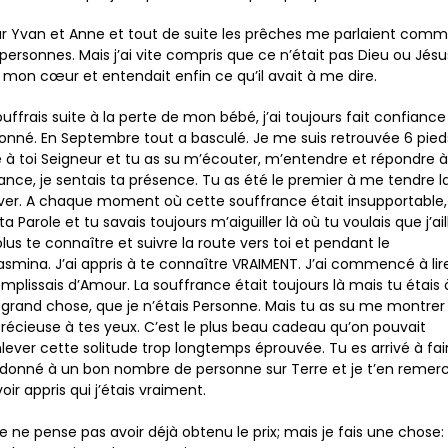
par Yvan et Anne et tout de suite les prêches me parlaient com
personnes. Mais j’ai vite compris que ce n’était pas Dieu ou Jésu
t mon cœur et entendait enfin ce qu’il avait à me dire.
ouffrais suite à la perte de mon bébé, j’ai toujours fait confiance
donné. En Septembre tout a basculé. Je me suis retrouvée 6 pied
 à toi Seigneur et tu as su m’écouter, m’entendre et répondre à
nce, je sentais ta présence. Tu as été le premier à me tendre l
lever. A chaque moment où cette souffrance était insupportable,
a Parole et tu savais toujours m’aiguiller là où tu voulais que j’ail
plus te connaître et suivre la route vers toi et pendant le
asmina. J’ai appris à te connaître VRAIMENT. J’ai commencé à lir
mplissais d’Amour. La souffrance était toujours là mais tu étais 
s grand chose, que je n’étais Personne. Mais tu as su me montrer
s précieuse à tes yeux. C’est le plus beau cadeau qu’on pouvait
lever cette solitude trop longtemps éprouvée. Tu es arrivé à fai
 donné à un bon nombre de personne sur Terre et je t’en remerc
ir appris qui j’étais vraiment.
, je ne pense pas avoir déjà obtenu le prix; mais je fais une chose: