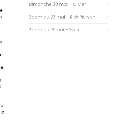
Dimanche 30 mai – Olivier
me
s
Zoom du 23 mai – Rick Pierson
Zoom du 16 mai – Yves
s
a
le
e
à
re
ie