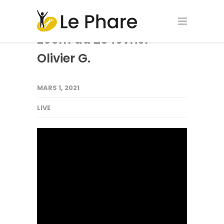
Zoom du 28 février –
Olivier G.
MARS 1, 2021
LIVE